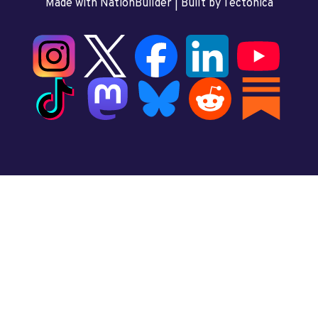
Made with NationBuilder
| Built by
Tectonica